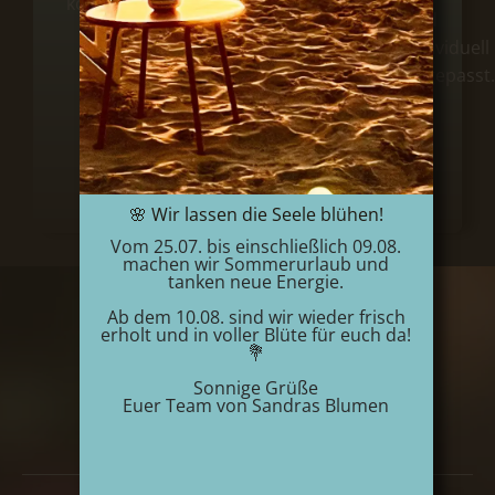
können.
lassen
und
Sie
individuell
sie
angepasst.
in
unserem
Liefergebiet
liefern.
🌸 Wir lassen die Seele blühen!
Vom 25.07. bis einschließlich 09.08.
machen wir Sommerurlaub und
tanken neue Energie.
Ab dem 10.08. sind wir wieder frisch
erholt und in voller Blüte für euch da!
💐
Adresse
Sandras Blumen
Sonnige Grüße
Euer Team von Sandras Blumen
Kupferdreher Str. 142
45257 Essen