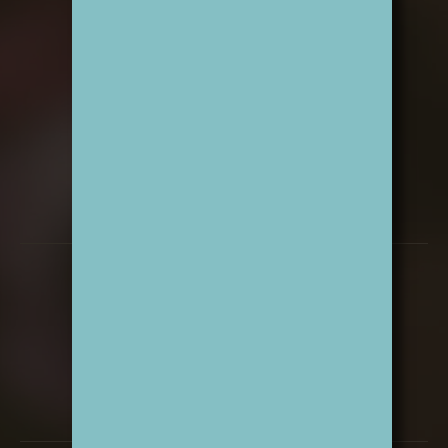
Öffnungszeiten
Montag & Dienstag:
10 – 18 Uhr
Mittwoch:
10 – 14 Uhr
Donnerstag & Freitag:
10 – 18 Uhr
Samstag:
10 – 13 Uhr
Kontakt
0201-43986424
kontakt@sandras-blumen.de
WhatsApp
Instagram