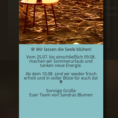
lassen
und
Sie
individuell
sie
angepasst.
in
unserem
Liefergebiet
liefern.
🌸 Wir lassen die Seele blühen!
Vom 25.07. bis einschließlich 09.08.
machen wir Sommerurlaub und
tanken neue Energie.
Ab dem 10.08. sind wir wieder frisch
erholt und in voller Blüte für euch da!
Adresse
💐
Sandras Blumen
Sonnige Grüße
Euer Team von Sandras Blumen
Kupferdreher Str. 142
45257 Essen
Öffnungszeiten