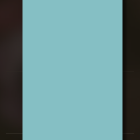
Montag & Dienstag:
10 – 18 Uhr
Mittwoch:
10 – 14 Uhr
Donnerstag & Freitag:
10 – 18 Uhr
Samstag:
10 – 13 Uhr
Kontakt
0201-43986424
kontakt@sandras-blumen.de
WhatsApp
Instagram
Rechtliches